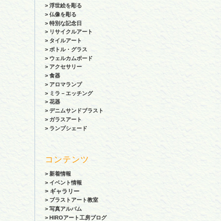
>
浮世絵を彫る
>
仏像を彫る
>
特別な記念日
>
リサイクルアート
>
タイルアート
>
ボトル・グラス
>
ウェルカムボード
>
アクセサリー
>
食器
>
アロマランプ
>
ミラ－エッチング
>
花器
>
デニムサンドブラスト
>
ガラスアート
>
ランプシェード
コンテンツ
> 新着情報
> イベント情報
> ギャラリー
> ブラストアート教室
> 写真アルバム
> HIROアート工房ブログ